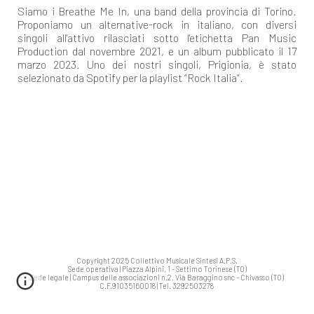
Siamo i Breathe Me In, una band della provincia di Torino.
Proponiamo un alternative-rock in italiano, con diversi
singoli all'attivo rilasciati sotto l'etichetta Pan Music
Production dal novembre 2021, e un album pubblicato il 17
marzo 2023. Uno dei nostri singoli, Prigionia, è stato
selezionato da Spotify per la playlist “Rock Italia”.
Copyright 2025 Collettivo Musicale Sintesi A.P.S.
Sede operativa | Piazza Alpini, 1 - Settimo Torinese (TO)
Sede legale | Campus delle associazioni n.2, Via Baraggino snc - Chivasso (TO)
C.F.91035160018 | Tel. 3292503278