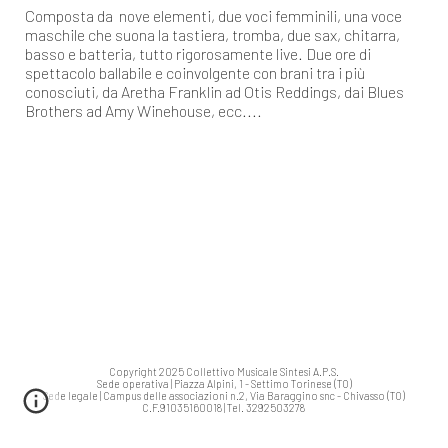
Composta da nove elementi, due voci femminili, una voce
maschile che suona la tastiera, tromba, due sax, chitarra,
basso e batteria, tutto rigorosamente live. Due ore di
spettacolo ballabile e coinvolgente con brani tra i più
conosciuti, da Aretha Franklin ad Otis Reddings, dai Blues
Brothers ad Amy Winehouse, ecc....
Copyright 2025 Collettivo Musicale Sintesi A.P.S.
Sede operativa | Piazza Alpini, 1 - Settimo Torinese (TO)
Sede legale | Campus delle associazioni n.2, Via Baraggino snc - Chivasso (TO)
C.F.91035160018 | Tel. 3292503278